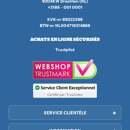
9204KW Drachten (NL)
+3185 – 001 0001
KVK-nr 89322398
BTW-nr NL004716214B86
ACHATS EN LIGNE SÉCURISÉS
Trustpilot
SERVICE CLIENTÈLE