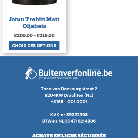
Jotun Trebitt Matt
Oljebeis
€
309,00
–
€
319,00
CHOIX DES OPTIONS
Theo van Doesburgstraat 2
9204KW Drachten (NL)
+3185 – 001 0001
KVK-nr 89322398
BTW-nr NL004716214B86
ACHATS EN LIGNE SÉCURISÉS