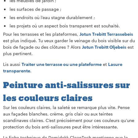
les meubles de jardin ;
les surfaces de passage ;
les endroits où l’eau stagne durablement ;
les projets où un aspect bois transparent est souhaité.
Pour les terrasses et les plateformes,
Jotun Trebitt Terrassebeis
est plus indiqué. Tu veux garder le veinage du bois visible sur du
bois de façade ou des clôtures ? Alors
Jotun Trebitt Oljebeis
est
plus pertinent.
Lis aussi
Traiter une terrasse ou une plateforme
et
Lasure
transparente
.
Peinture anti-salissures sur
les couleurs claires
Sur les couleurs claires, la saleté se remarque plus vite. Pense
aux façades blanches, crème, gris clair ou aux teintes
scandinaves claires. C’est précisément pour ces couleurs qu’une
protection du bois anti-salissures peut être intéressante.
La fiche technique de Demidekk CleanTech mentionne que le