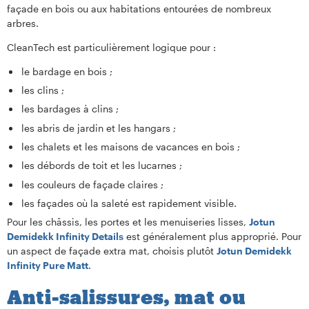
façade en bois ou aux habitations entourées de nombreux
arbres.
CleanTech est particulièrement logique pour :
le bardage en bois ;
les clins ;
les bardages à clins ;
les abris de jardin et les hangars ;
les chalets et les maisons de vacances en bois ;
les débords de toit et les lucarnes ;
les couleurs de façade claires ;
les façades où la saleté est rapidement visible.
Pour les châssis, les portes et les menuiseries lisses,
Jotun
Demidekk Infinity Details
est généralement plus approprié. Pour
un aspect de façade extra mat, choisis plutôt
Jotun Demidekk
Infinity Pure Matt
.
Anti-salissures, mat ou